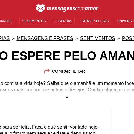
NAMORO
SENTIMENTOS
LEGENDAS
DATAS ESPECIAIS
UNIVERSO
MENSAGENS DE ANIVERSÁRIO
ENTRETENIMENTO
FAMOSOS
BÍBLIA
RIAS
MENSAGENS E FRASES
SENTIMENTOS
POSI
O ESPERE PELO AMA
COMPARTILHAR
o com sua vida hoje? Saiba que o amanhã é um momento incert
ar seus mais profundos sonhos e desejos! Confira algumas mens
encontre a motivação ideal para você!
para ser feliz. Faça o que sentir vontade hoje,
is, o futuro nem sequer existe e depois tudo