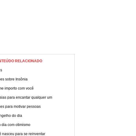
NTEÚDO RELACIONADO
os
es sobre Insônia
me importo com você
sias para encantar qualquer um
ses para motivar pessoas
ngelho do dia
 dia com otimismo
 nasceu para se reinventar