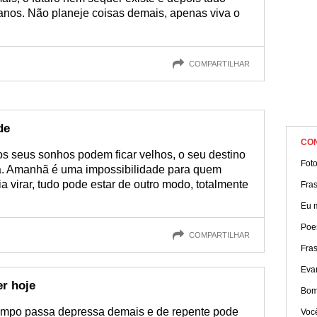
lanos. Não planeje coisas demais, apenas viva o
COMPARTILHAR
de
CO
s seus sonhos podem ficar velhos, o seu destino
Fot
ra. Amanhã é uma impossibilidade para quem
ia virar, tudo pode estar de outro modo, totalmente
Fras
Eu 
Poe
COMPARTILHAR
Fra
Eva
er hoje
Bom
tempo passa depressa demais e de repente pode
Você