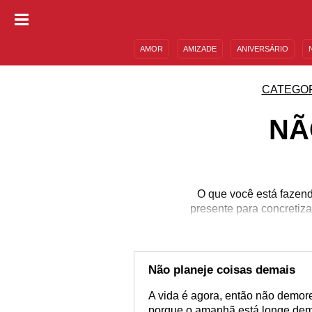
AMOR
AMIZADE
ANIVERSÁRIO
DESCULPAS
MENSAGENS E FRASES
CATEGO
NÃ
O que você está fazend
presente para concretiz
Não planeje coisas demais
A vida é agora, então não demore 
porque o amanhã está longe dema