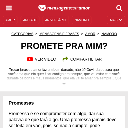
AMOR
AMIZADE
ANIVERSÁRIO
NAMORO
MAIS
SENTIMENTOS
LEGENDAS
DATAS ESPECIAIS
CATEGORIAS
MENSAGENS E FRASES
AMOR
NAMORO
UNIVERSO FEMININO
AUTOAJUDA
DESCULPAS
PROMETE PRA MIM?
MENSAGENS E FRASES
MENSAGENS DE ANIVERSÁRIO
VER VÍDEO
COMPARTILHAR
ENTRETENIMENTO
FAMOSOS
BÍBLIA
Trocar juras de amor faz um bem danado, não é? Ouvir da pessoa que
você ama que ela quer ficar contigo pra sempre, que vai estar com você
durante os bons e maus momentos, que ela vai te amar pra sempre... Que
sensação maravilhosa! Uma promessa fiel assim sempre fortalece o
relacionamento.
Promessas
Promessa é se comprometer com algo, dar sua
palavra de que fará algo. Uma promessa jamais deve
ser feita em vão, pois, se não a cumpre, pode