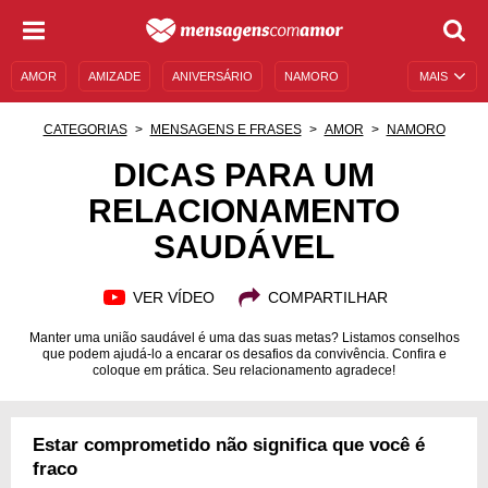
AMOR
AMIZADE
ANIVERSÁRIO
NAMORO
MAIS
SENTIMENTOS
LEGENDAS
DATAS ESPECIAIS
CATEGORIAS
MENSAGENS E FRASES
AMOR
NAMORO
UNIVERSO FEMININO
AUTOAJUDA
DESCULPAS
DICAS PARA UM
RELACIONAMENTO
MENSAGENS E FRASES
MENSAGENS DE ANIVERSÁRIO
SAUDÁVEL
ENTRETENIMENTO
FAMOSOS
BÍBLIA
VER VÍDEO
COMPARTILHAR
Manter uma união saudável é uma das suas metas? Listamos conselhos
que podem ajudá-lo a encarar os desafios da convivência. Confira e
coloque em prática. Seu relacionamento agradece!
Estar comprometido não significa que você é
fraco