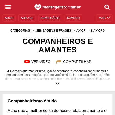
AMOR
AMIZADE
ANIVERSÁRIO
NAMORO
MAIS
SENTIMENTOS
LEGENDAS
DATAS ESPECIAIS
CATEGORIAS
MENSAGENS E FRASES
AMOR
NAMORO
UNIVERSO FEMININO
AUTOAJUDA
DESCULPAS
COMPANHEIROS E
AMANTES
MENSAGENS E FRASES
MENSAGENS DE ANIVERSÁRIO
ENTRETENIMENTO
FAMOSOS
BÍBLIA
VER VÍDEO
COMPARTILHAR
Muito mais que manter uma ligação amorosa, é essencial saber manter a
amizade em uma relação. Quando você está ao lado de alguém que, além
de te amar, sabe ser seu amigo, tudo fica mais fácil e verdadeiro. Inspire-se
em declarações românticas e expresse todo o seu sentimento pelo seu
companheiro!
Companheirismo é tudo
Acho que a melhor coisa do nosso relacionamento é o