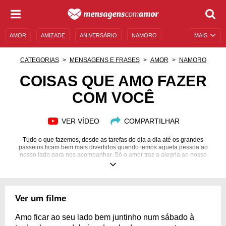
AMOR
AMIZADE
ANIVERSÁRIO
NAMORO
MAIS
SENTIMENTOS
LEGENDAS
DATAS ESPECIAIS
CATEGORIAS
MENSAGENS E FRASES
AMOR
NAMORO
UNIVERSO FEMININO
AUTOAJUDA
DESCULPAS
COISAS QUE AMO FAZER
COM VOCÊ
MENSAGENS E FRASES
MENSAGENS DE ANIVERSÁRIO
ENTRETENIMENTO
FAMOSOS
BÍBLIA
VER VÍDEO
COMPARTILHAR
Tudo o que fazemos, desde as tarefas do dia a dia até os grandes
passeios ficam bem mais divertidos quando temos aquela pessoa ao
nosso lado para nos acompanhar. Só o amor traz a alegria ao nosso
cotidiano. Então não perca tempo, abra o coração e permita-se amar todo
dia!
Ver um filme
Amo ficar ao seu lado bem juntinho num sábado à