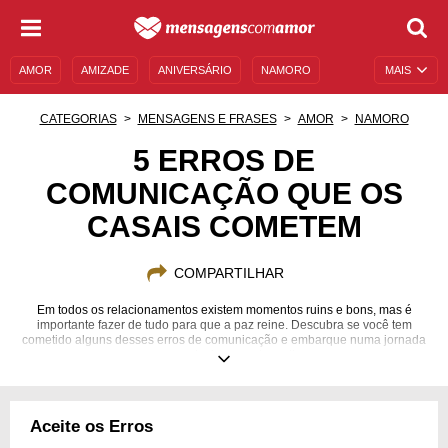
AMOR
AMIZADE
ANIVERSÁRIO
NAMORO
MAIS
SENTIMENTOS
LEGENDAS
DATAS ESPECIAIS
CATEGORIAS
MENSAGENS E FRASES
AMOR
NAMORO
UNIVERSO FEMININO
AUTOAJUDA
DESCULPAS
5 ERROS DE
COMUNICAÇÃO QUE OS
MENSAGENS E FRASES
MENSAGENS DE ANIVERSÁRIO
CASAIS COMETEM
ENTRETENIMENTO
FAMOSOS
BÍBLIA
COMPARTILHAR
Em todos os relacionamentos existem momentos ruins e bons, mas é
importante fazer de tudo para que a paz reine. Descubra se você tem
cometido alguns desses erros de comunicação e embarque numa jornada
para um relacionamento melhor.
Aceite os Erros