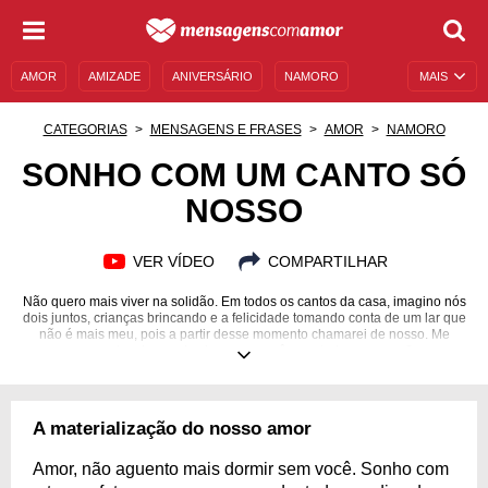
AMOR
AMIZADE
ANIVERSÁRIO
NAMORO
MAIS
SENTIMENTOS
LEGENDAS
DATAS ESPECIAIS
CATEGORIAS
MENSAGENS E FRASES
AMOR
NAMORO
UNIVERSO FEMININO
AUTOAJUDA
DESCULPAS
SONHO COM UM CANTO SÓ
NOSSO
MENSAGENS E FRASES
MENSAGENS DE ANIVERSÁRIO
ENTRETENIMENTO
FAMOSOS
BÍBLIA
VER VÍDEO
COMPARTILHAR
Não quero mais viver na solidão. Em todos os cantos da casa, imagino nós
dois juntos, crianças brincando e a felicidade tomando conta de um lar que
não é mais meu, pois a partir desse momento chamarei de nosso. Me
concede a honra de viver com você para todo o sempre?
A materialização do nosso amor
Amor, não aguento mais dormir sem você. Sonho com