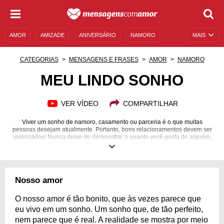
AMOR
AMIZADE
ANIVERSÁRIO
NAMORO
MAIS
SENTIMENTOS
LEGENDAS
DATAS ESPECIAIS
CATEGORIAS
MENSAGENS E FRASES
AMOR
NAMORO
UNIVERSO FEMININO
AUTOAJUDA
DESCULPAS
MEU LINDO SONHO
MENSAGENS E FRASES
MENSAGENS DE ANIVERSÁRIO
VER VÍDEO
COMPARTILHAR
ENTRETENIMENTO
FAMOSOS
BÍBLIA
Viver um sonho de namoro, casamento ou parceria é o que muitas
pessoas desejam atualmente. Portanto, bons relacionamentos devem ser
valorizados! Nunca deixe de demonstrar o quanto você gosta de alguém,
mesmo na correria do dia a dia. Aproveite que acabamos de te lembrar da
importância de agradecer e mostrar que reconhece o quanto uma pessoa
é boa para você e para sua vida e se inspire para enviar as melhores
declarações. Acredite, isto fará uma baita diferença no dia de quem você
ama e poderá arrancar os sorrisos mais sinceros.
Nosso amor
O nosso amor é tão bonito, que às vezes parece que
eu vivo em um sonho. Um sonho que, de tão perfeito,
nem parece que é real. A realidade se mostra por meio