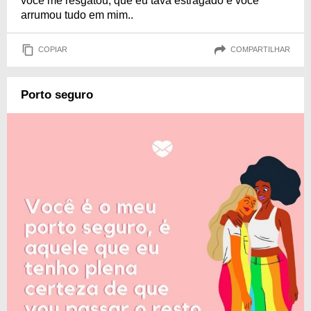
você me resgatou, que eu tava estragado e você
arrumou tudo em mim..
COPIAR
COMPARTILHAR
Porto seguro