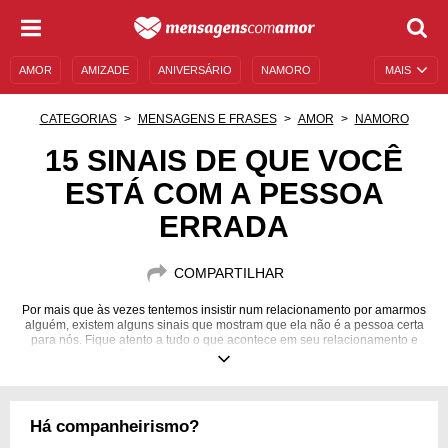
AMOR
AMIZADE
ANIVERSÁRIO
NAMORO
MAIS
SENTIMENTOS
LEGENDAS
DATAS ESPECIAIS
CATEGORIAS
MENSAGENS E FRASES
AMOR
NAMORO
UNIVERSO FEMININO
AUTOAJUDA
DESCULPAS
15 SINAIS DE QUE VOCÊ
ESTÁ COM A PESSOA
MENSAGENS E FRASES
MENSAGENS DE ANIVERSÁRIO
ERRADA
ENTRETENIMENTO
FAMOSOS
BÍBLIA
COMPARTILHAR
Por mais que às vezes tentemos insistir num relacionamento por amarmos
alguém, existem alguns sinais que mostram que ela não é a pessoa certa
para nós. Fique atento a tudo o que acontece em seu relacionamento e
não tenha medo de mudar, se for preciso.
Há companheirismo?