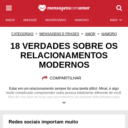
AMOR
AMIZADE
ANIVERSÁRIO
NAMORO
MAIS
SENTIMENTOS
LEGENDAS
DATAS ESPECIAIS
CATEGORIAS
MENSAGENS E FRASES
AMOR
NAMORO
UNIVERSO FEMININO
AUTOAJUDA
DESCULPAS
18 VERDADES SOBRE OS
RELACIONAMENTOS
MENSAGENS E FRASES
MENSAGENS DE ANIVERSÁRIO
MODERNOS
ENTRETENIMENTO
FAMOSOS
BÍBLIA
COMPARTILHAR
Estar em um relacionamento sempre foi uma tarefa difícil. Afinal, é algo
muito complicado compreender outra pessoa totalmente diferente de você.
Mas foi nos dias de hoje que encontramos as maiores dificuldades para
amar. Os costumes estão totalmente diferentes... Como lidar?
Redes sociais importam muito