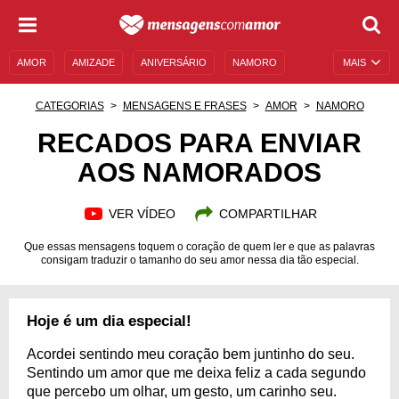
AMOR
AMIZADE
ANIVERSÁRIO
NAMORO
MAIS
SENTIMENTOS
LEGENDAS
DATAS ESPECIAIS
CATEGORIAS
MENSAGENS E FRASES
AMOR
NAMORO
UNIVERSO FEMININO
AUTOAJUDA
DESCULPAS
RECADOS PARA ENVIAR
AOS NAMORADOS
MENSAGENS E FRASES
MENSAGENS DE ANIVERSÁRIO
ENTRETENIMENTO
FAMOSOS
BÍBLIA
VER VÍDEO
COMPARTILHAR
Que essas mensagens toquem o coração de quem ler e que as palavras
consigam traduzir o tamanho do seu amor nessa dia tão especial.
Hoje é um dia especial!
Acordei sentindo meu coração bem juntinho do seu.
Sentindo um amor que me deixa feliz a cada segundo
que percebo um olhar, um gesto, um carinho seu.