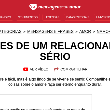
NAMORO
SENTIMENTOS
LEGENDAS
DATAS ESPECIAIS
UNIVERSO
MENSAGENS DE ANIVERSÁRIO
ENTRETENIMENTO
FAMOSOS
BÍBLIA
ATEGORIAS
MENSAGENS E FRASES
AMOR
NAMO
ES DE UM RELACION
SÉRIO
VER VÍDEO
COMPARTILHAR
é fácil, mas é algo lindo de se viver e se sentir. Compartilh
coisas sobre o amor e faça ser eterno enquanto durar.
uando vocês se abraçam, você sente que nada de