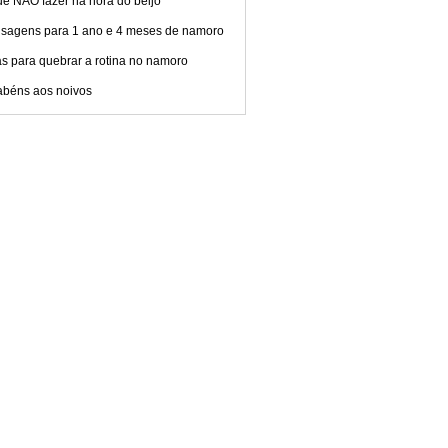
e NÃO fazer na hora do beijo
sagens para 1 ano e 4 meses de namoro
s para quebrar a rotina no namoro
abéns aos noivos