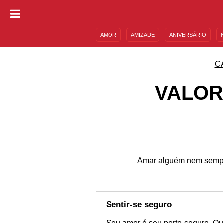
AMOR
AMIZADE
ANIVERSÁRIO
DESCULPAS
MENSAGENS E FRASES
C
VALOR
Amar alguém nem sempre 
Sentir-se seguro
Seu amor é seu porto-seguro. Q