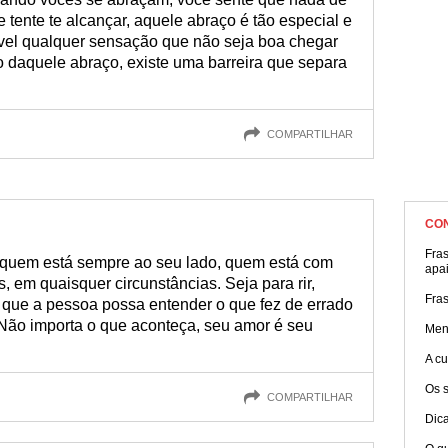
 tente te alcançar, aquele abraço é tão especial e
vel qualquer sensação que não seja boa chegar
o daquele abraço, existe uma barreira que separa
COMPARTILHAR
CO
Fra
 quem está sempre ao seu lado, quem está com
apa
, em quaisquer circunstâncias. Seja para rir,
Fra
a que a pessoa possa entender o que fez de errado
 Não importa o que aconteça, seu amor é seu
Men
A cu
Os 
COMPARTILHAR
Dic