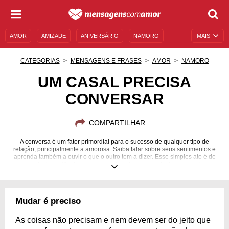
AMOR
AMIZADE
ANIVERSÁRIO
NAMORO
MAIS
SENTIMENTOS
LEGENDAS
DATAS ESPECIAIS
CATEGORIAS
MENSAGENS E FRASES
AMOR
NAMORO
UNIVERSO FEMININO
AUTOAJUDA
DESCULPAS
UM CASAL PRECISA
CONVERSAR
MENSAGENS E FRASES
MENSAGENS DE ANIVERSÁRIO
ENTRETENIMENTO
FAMOSOS
BÍBLIA
COMPARTILHAR
A conversa é um fator primordial para o sucesso de qualquer tipo de
relação, principalmente a amorosa. Saiba falar sobre seus sentimentos e
aprenda também a ouvir o que o outro tem a dizer. Esse simples ato é de
muito importância para a manutenção de um relacionamento!
Mudar é preciso
As coisas não precisam e nem devem ser do jeito que