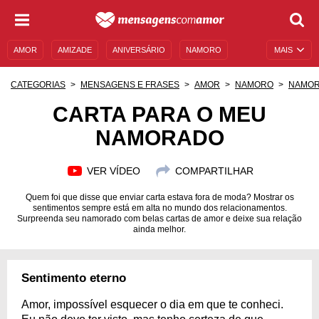
AMOR
AMIZADE
ANIVERSÁRIO
NAMORO
MAIS
SENTIMENTOS
LEGENDAS
DATAS ESPECIAIS
CATEGORIAS
MENSAGENS E FRASES
AMOR
NAMORO
NAMO
UNIVERSO FEMININO
AUTOAJUDA
DESCULPAS
CARTA PARA O MEU
NAMORADO
MENSAGENS E FRASES
MENSAGENS DE ANIVERSÁRIO
ENTRETENIMENTO
FAMOSOS
BÍBLIA
VER VÍDEO
COMPARTILHAR
Quem foi que disse que enviar carta estava fora de moda? Mostrar os
sentimentos sempre está em alta no mundo dos relacionamentos.
Surpreenda seu namorado com belas cartas de amor e deixe sua relação
ainda melhor.
Sentimento eterno
Amor, impossível esquecer o dia em que te conheci.