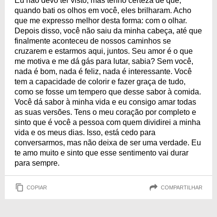
Eu não devo ter visto, mas tenho certeza de que,
quando bati os olhos em você, eles brilharam. Acho
que me expresso melhor desta forma: com o olhar.
Depois disso, você não saiu da minha cabeça, até que
finalmente aconteceu de nossos caminhos se
cruzarem e estarmos aqui, juntos. Seu amor é o que
me motiva e me dá gás para lutar, sabia? Sem você,
nada é bom, nada é feliz, nada é interessante. Você
tem a capacidade de colorir e fazer graça de tudo,
como se fosse um tempero que desse sabor à comida.
Você dá sabor à minha vida e eu consigo amar todas
as suas versões. Tens o meu coração por completo e
sinto que é você a pessoa com quem dividirei a minha
vida e os meus dias. Isso, está cedo para
conversarmos, mas não deixa de ser uma verdade. Eu
te amo muito e sinto que esse sentimento vai durar
para sempre.
COPIAR
COMPARTILHAR