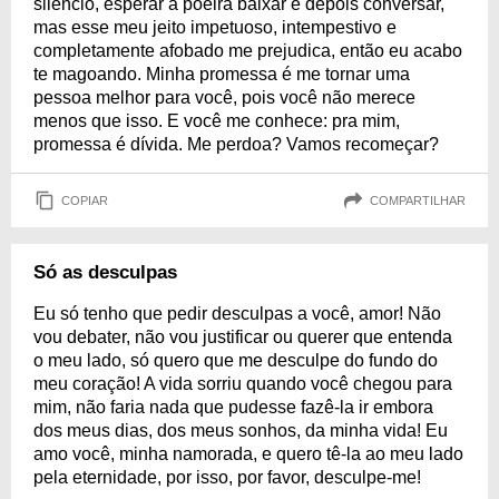
silêncio, esperar a poeira baixar e depois conversar,
mas esse meu jeito impetuoso, intempestivo e
completamente afobado me prejudica, então eu acabo
te magoando. Minha promessa é me tornar uma
pessoa melhor para você, pois você não merece
menos que isso. E você me conhece: pra mim,
promessa é dívida. Me perdoa? Vamos recomeçar?
COPIAR
COMPARTILHAR
Só as desculpas
Eu só tenho que pedir desculpas a você, amor! Não
vou debater, não vou justificar ou querer que entenda
o meu lado, só quero que me desculpe do fundo do
meu coração! A vida sorriu quando você chegou para
mim, não faria nada que pudesse fazê-la ir embora
dos meus dias, dos meus sonhos, da minha vida! Eu
amo você, minha namorada, e quero tê-la ao meu lado
pela eternidade, por isso, por favor, desculpe-me!