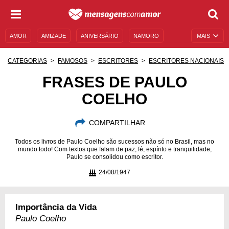
AMOR
AMIZADE
ANIVERSÁRIO
NAMORO
MAIS
SENTIMENTOS
LEGENDAS
DATAS ESPECIAIS
CATEGORIAS
FAMOSOS
ESCRITORES
ESCRITORES NACIONAIS
UNIVERSO FEMININO
AUTOAJUDA
DESCULPAS
FRASES DE PAULO
COELHO
MENSAGENS E FRASES
MENSAGENS DE ANIVERSÁRIO
ENTRETENIMENTO
FAMOSOS
BÍBLIA
COMPARTILHAR
Todos os livros de Paulo Coelho são sucessos não só no Brasil, mas no
mundo todo! Com textos que falam de paz, fé, espírito e tranquilidade,
Paulo se consolidou como escritor.
24/08/1947
Importância da Vida
Paulo Coelho