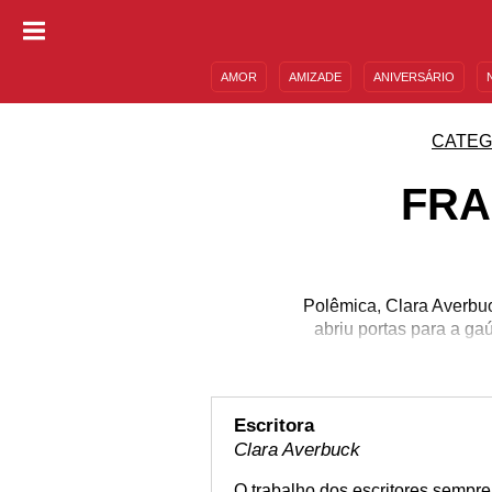
AMOR
AMIZADE
ANIVERSÁRIO
DESCULPAS
MENSAGENS E FRASES
CATEG
FRA
Polêmica, Clara Averbuc
abriu portas para a ga
Escritora
Clara Averbuck
O trabalho dos escritores sempr