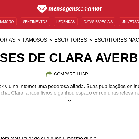
NAMORO
SENTIMENTOS
LEGENDAS
DATAS ESPECIAIS
UNIVERSO
MENSAGENS DE ANIVERSÁRIO
ENTRETENIMENTO
FAMOSOS
BÍBLIA
ORIAS
FAMOSOS
ESCRITORES
ESCRITORES NAC
SES DE CLARA AVER
COMPARTILHAR
k viu na Internet uma poderosa aliada. Suas publicações onlin
úcha. Clara lançou livros e ganhou espaço em colunas relevant
frases da escritora.
26/05/1979
e tem mais valor do que o meu, mesmo que a