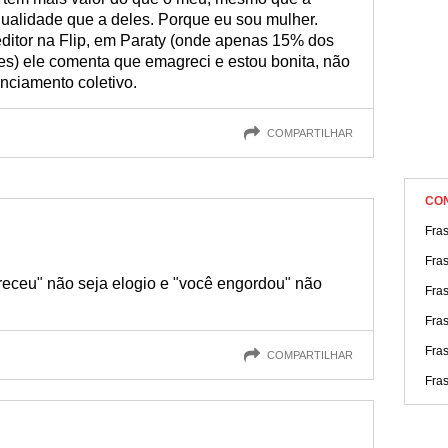
qualidade que a deles. Porque eu sou mulher.
ditor na Flip, em Paraty (onde apenas 15% dos
s) ele comenta que emagreci e estou bonita, não
nciamento coletivo.
COMPARTILHAR
CO
Fra
Fra
ceu" não seja elogio e "você engordou" não
Fra
Fra
Fras
COMPARTILHAR
Fra