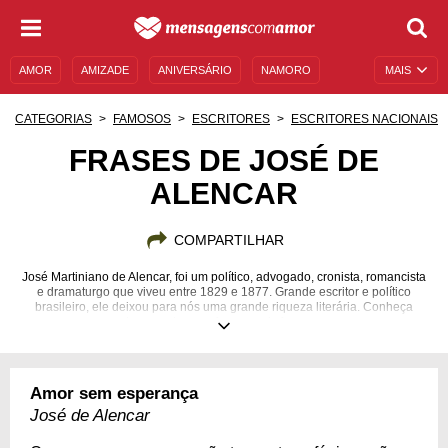
AMOR
AMIZADE
ANIVERSÁRIO
NAMORO
MAIS
SENTIMENTOS
LEGENDAS
DATAS ESPECIAIS
CATEGORIAS
FAMOSOS
ESCRITORES
ESCRITORES NACIONAIS
UNIVERSO FEMININO
AUTOAJUDA
DESCULPAS
FRASES DE JOSÉ DE
ALENCAR
MENSAGENS E FRASES
MENSAGENS DE ANIVERSÁRIO
ENTRETENIMENTO
FAMOSOS
BÍBLIA
COMPARTILHAR
José Martiniano de Alencar, foi um político, advogado, cronista, romancista
e dramaturgo que viveu entre 1829 e 1877. Grande escritor e político
brasileiro, ele deixou para nós uma grande riqueza literária. Conheça
algumas de suas frases mais famosas.
01/04/1829
12/12/1877
Amor sem esperança
José de Alencar