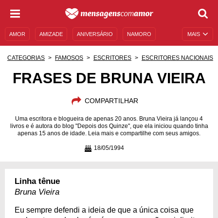
AMOR
AMIZADE
ANIVERSÁRIO
NAMORO
MAIS
SENTIMENTOS
LEGENDAS
DATAS ESPECIAIS
CATEGORIAS
FAMOSOS
ESCRITORES
ESCRITORES NACIONAIS
UNIVERSO FEMININO
AUTOAJUDA
DESCULPAS
FRASES DE BRUNA VIEIRA
MENSAGENS E FRASES
MENSAGENS DE ANIVERSÁRIO
COMPARTILHAR
ENTRETENIMENTO
FAMOSOS
BÍBLIA
Uma escritora e blogueira de apenas 20 anos. Bruna Vieira já lançou 4
livros e é autora do blog "Depois dos Quinze", que ela iniciou quando tinha
apenas 15 anos de idade. Leia mais e compartilhe com seus amigos.
18/05/1994
Linha tênue
Bruna Vieira
Eu sempre defendi a ideia de que a única coisa que