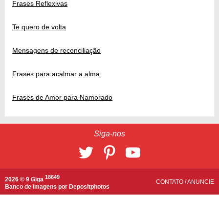
Frases Reflexivas
Te quero de volta
Mensagens de reconciliação
Frases para acalmar a alma
Frases de Amor para Namorado
Siga-nos
18649
2026 © 9 Giga
CONTATO
/
ANUNCIE
Banco de imagens por
Depositphotos