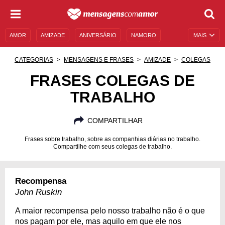
AMOR
AMIZADE
ANIVERSÁRIO
NAMORO
MAIS
SENTIMENTOS
LEGENDAS
DATAS ESPECIAIS
CATEGORIAS
MENSAGENS E FRASES
AMIZADE
COLEGAS
UNIVERSO FEMININO
AUTOAJUDA
DESCULPAS
FRASES COLEGAS DE
TRABALHO
MENSAGENS E FRASES
MENSAGENS DE ANIVERSÁRIO
ENTRETENIMENTO
FAMOSOS
BÍBLIA
COMPARTILHAR
Frases sobre trabalho, sobre as companhias diárias no trabalho.
Compartilhe com seus colegas de trabalho.
Recompensa
John Ruskin
A maior recompensa pelo nosso trabalho não é o que
nos pagam por ele, mas aquilo em que ele nos