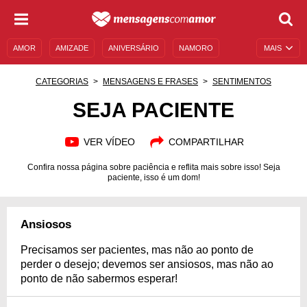
AMOR
AMIZADE
ANIVERSÁRIO
NAMORO
MAIS
SENTIMENTOS
LEGENDAS
DATAS ESPECIAIS
CATEGORIAS
MENSAGENS E FRASES
SENTIMENTOS
UNIVERSO FEMININO
AUTOAJUDA
DESCULPAS
SEJA PACIENTE
MENSAGENS E FRASES
MENSAGENS DE ANIVERSÁRIO
VER VÍDEO
COMPARTILHAR
ENTRETENIMENTO
FAMOSOS
BÍBLIA
Confira nossa página sobre paciência e reflita mais sobre isso! Seja
paciente, isso é um dom!
Ansiosos
Precisamos ser pacientes, mas não ao ponto de
perder o desejo; devemos ser ansiosos, mas não ao
ponto de não sabermos esperar!