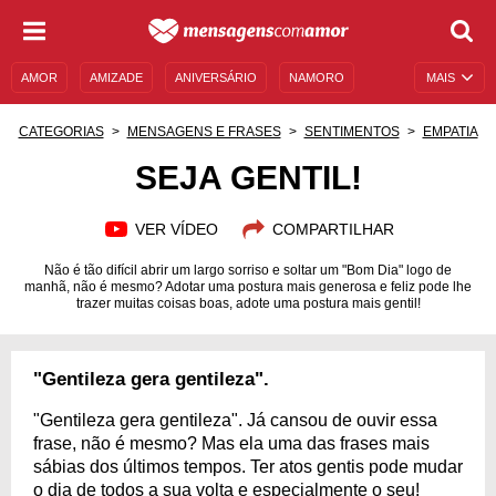
AMOR
AMIZADE
ANIVERSÁRIO
NAMORO
MAIS
SENTIMENTOS
LEGENDAS
DATAS ESPECIAIS
CATEGORIAS
MENSAGENS E FRASES
SENTIMENTOS
EMPATIA
UNIVERSO FEMININO
AUTOAJUDA
DESCULPAS
SEJA GENTIL!
MENSAGENS E FRASES
MENSAGENS DE ANIVERSÁRIO
VER VÍDEO
COMPARTILHAR
ENTRETENIMENTO
FAMOSOS
BÍBLIA
Não é tão difícil abrir um largo sorriso e soltar um "Bom Dia" logo de
manhã, não é mesmo? Adotar uma postura mais generosa e feliz pode lhe
trazer muitas coisas boas, adote uma postura mais gentil!
"Gentileza gera gentileza".
"Gentileza gera gentileza". Já cansou de ouvir essa
frase, não é mesmo? Mas ela uma das frases mais
sábias dos últimos tempos. Ter atos gentis pode mudar
o dia de todos a sua volta e especialmente o seu!