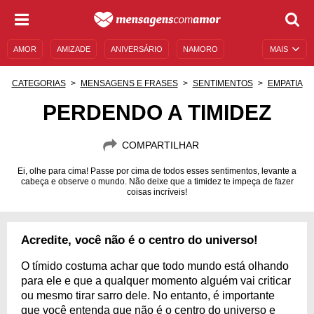
AMOR
AMIZADE
ANIVERSÁRIO
NAMORO
MAIS
SENTIMENTOS
LEGENDAS
DATAS ESPECIAIS
CATEGORIAS
MENSAGENS E FRASES
SENTIMENTOS
EMPATIA
UNIVERSO FEMININO
AUTOAJUDA
DESCULPAS
PERDENDO A TIMIDEZ
MENSAGENS E FRASES
MENSAGENS DE ANIVERSÁRIO
COMPARTILHAR
ENTRETENIMENTO
FAMOSOS
BÍBLIA
Ei, olhe para cima! Passe por cima de todos esses sentimentos, levante a
cabeça e observe o mundo. Não deixe que a timidez te impeça de fazer
coisas incríveis!
Acredite, você não é o centro do universo!
O tímido costuma achar que todo mundo está olhando
para ele e que a qualquer momento alguém vai criticar
ou mesmo tirar sarro dele. No entanto, é importante
que você entenda que não é o centro do universo e