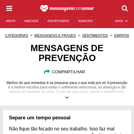
AMOR
AMIZADE
ANIVERSÁRIO
NAMORO
MAIS
SENTIMENTOS
LEGENDAS
DATAS ESPECIAIS
CATEGORIAS
MENSAGENS E FRASES
SENTIMENTOS
EMPATIA
UNIVERSO FEMININO
AUTOAJUDA
DESCULPAS
MENSAGENS DE
PREVENÇÃO
MENSAGENS E FRASES
MENSAGENS DE ANIVERSÁRIO
ENTRETENIMENTO
FAMOSOS
BÍBLIA
COMPARTILHAR
Melhor do que remediar é se preparar para o que está por vir. A prevenção
é a melhor escolha para evitar o sofrimento emocional, as doenças e até
mesmo as mazelas da alma. Cuide do seu corpo, mente e espírito hoje,
para o amanhã ser bem mais tranquilo!
Separe um tempo pessoal
Não fique tão focado no seu trabalho. Isso faz mal