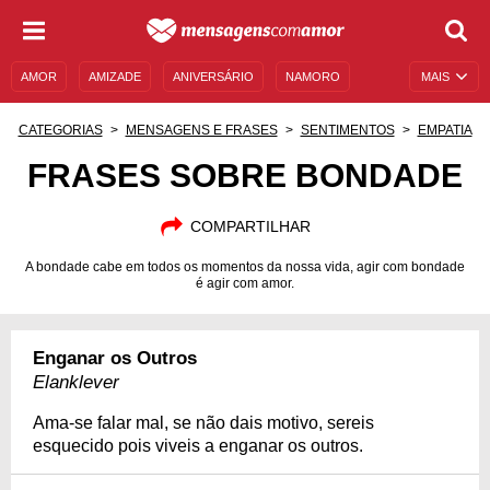
AMOR
AMIZADE
ANIVERSÁRIO
NAMORO
MAIS
SENTIMENTOS
LEGENDAS
DATAS ESPECIAIS
CATEGORIAS
MENSAGENS E FRASES
SENTIMENTOS
EMPATIA
UNIVERSO FEMININO
AUTOAJUDA
DESCULPAS
FRASES SOBRE BONDADE
MENSAGENS E FRASES
MENSAGENS DE ANIVERSÁRIO
COMPARTILHAR
ENTRETENIMENTO
FAMOSOS
BÍBLIA
A bondade cabe em todos os momentos da nossa vida, agir com bondade
é agir com amor.
Enganar os Outros
Elanklever
Ama-se falar mal, se não dais motivo, sereis
esquecido pois viveis a enganar os outros.