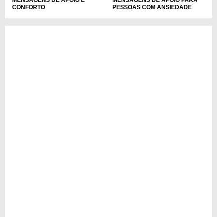
MENSAGENS DE APOIO E
MENSAGENS DE APOIO PARA
CONFORTO
PESSOAS COM ANSIEDADE