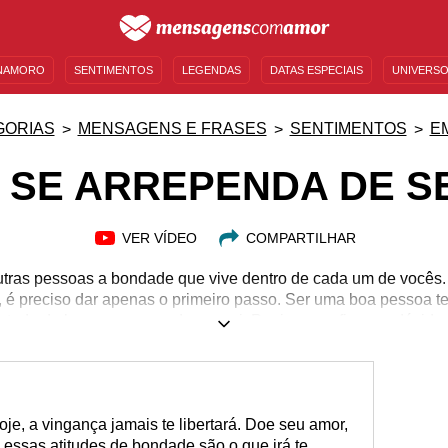
NAMORO
SENTIMENTOS
LEGENDAS
DATAS ESPECIAIS
UNIVERSO
MENSAGENS DE ANIVERSÁRIO
ENTRETENIMENTO
FAMOSOS
BÍBLIA
GORIAS
MENSAGENS E FRASES
SENTIMENTOS
E
 SE ARREPENDA DE S
VER VÍDEO
COMPARTILHAR
utras pessoas a bondade que vive dentro de cada um de vocês
 é preciso dar apenas o primeiro passo. Ser uma boa pessoa t
e tudo de bom que o mundo possui. Por isso, ao ficar na dúvida
um dos únicos sentimentos que valem a pena. Inspire, leve e
ção das outras pessoas. Ser bondoso também é ser livre e quem 
ras do mundo impedirem que sua bondade entre em ação, você
e, a vingança jamais te libertará. Doe seu amor,
essas atitudes de bondade são o que irá te