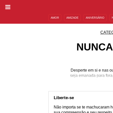
AMOR
AMIZADE
ANIVERSÁRIO
DESCULPAS
MENSAGENS E FRASES
CATE
NUNCA
Desperte em si e nas o
seja emanada para fora,
oportunidades incríveis 
se de que a bondade é 
seu coração e no cora
Jamais deixe as barrei
Liberte-se
Não importa se te machucaram hoj
sua compreensão e seu respeito, 