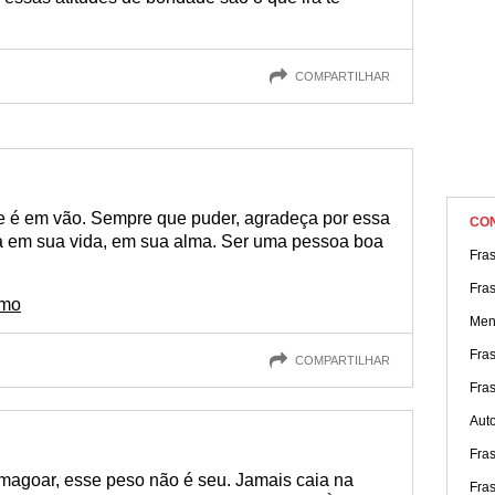
COMPARTILHAR
e é em vão. Sempre que puder, agradeça por essa
CO
ra em sua vida, em sua alma. Ser uma pessoa boa
Fras
Fra
imo
Men
Fras
COMPARTILHAR
Fra
Aut
Fra
 magoar, esse peso não é seu. Jamais caia na
Fra