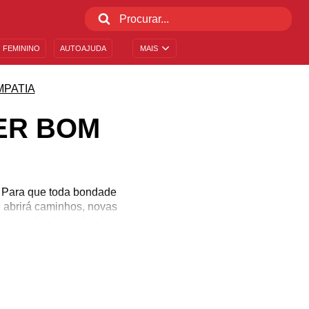
 FEMININO
AUTOAJUDA
MAIS
MPATIA
ER BOM
. Para que toda bondade
e abrirá caminhos, novas
 e se achar bobo, lembre-
 reacenda essa chama em
é livre é muito feliz.
 merece o mundo do bem!