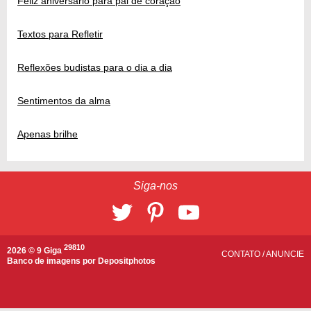
Feliz aniversário para pai de coração
Textos para Refletir
Reflexões budistas para o dia a dia
Sentimentos da alma
Apenas brilhe
Siga-nos
29810
2026 © 9 Giga
CONTATO
/
ANUNCIE
Banco de imagens por
Depositphotos