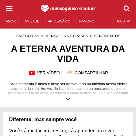
AMOR
AMIZADE
ANIVERSÁRIO
NAMORO
MAIS
SENTIMENTOS
LEGENDAS
DATAS ESPECIAIS
CATEGORIAS
MENSAGENS E FRASES
SENTIMENTOS
UNIVERSO FEMININO
AUTOAJUDA
DESCULPAS
A ETERNA AVENTURA DA
VIDA
MENSAGENS E FRASES
MENSAGENS DE ANIVERSÁRIO
ENTRETENIMENTO
FAMOSOS
BÍBLIA
VER VÍDEO
COMPARTILHAR
Cada momento é único e deve ser aproveitado ao máximo nessa eterna
aventura da vida. Em vez de ficar se criticando ou pensando que sua
jornada é cheia de erros, agradeça e valorize tudo aquilo que conseguiu
conquistar. Sabe qual é o sentido da vida? Pra frente!
Diferente, mas sempre você
Você irá mudar, irá crescer, irá aprender, irá rever