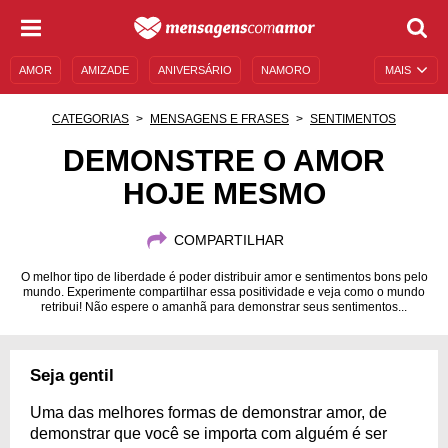
AMOR
AMIZADE
ANIVERSÁRIO
NAMORO
MAIS
SENTIMENTOS
LEGENDAS
DATAS ESPECIAIS
CATEGORIAS
MENSAGENS E FRASES
SENTIMENTOS
UNIVERSO FEMININO
AUTOAJUDA
DESCULPAS
DEMONSTRE O AMOR
HOJE MESMO
MENSAGENS E FRASES
MENSAGENS DE ANIVERSÁRIO
ENTRETENIMENTO
FAMOSOS
BÍBLIA
COMPARTILHAR
O melhor tipo de liberdade é poder distribuir amor e sentimentos bons pelo
mundo. Experimente compartilhar essa positividade e veja como o mundo
retribui! Não espere o amanhã para demonstrar seus sentimentos...
Seja gentil
Uma das melhores formas de demonstrar amor, de
demonstrar que você se importa com alguém é ser