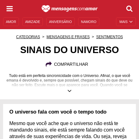
AMOR
AMIZADE
ANIVERSÁRIO
NAMORO
MAIS
SENTIMENTOS
LEGENDAS
DATAS ESPECIAIS
CATEGORIAS
MENSAGENS E FRASES
SENTIMENTOS
UNIVERSO FEMININO
AUTOAJUDA
DESCULPAS
SINAIS DO UNIVERSO
MENSAGENS E FRASES
MENSAGENS DE ANIVERSÁRIO
COMPARTILHAR
ENTRETENIMENTO
FAMOSOS
BÍBLIA
Tudo está em perfeita sincronicidade com o Universo. Afinal, o que você
emana é devolvido e, sempre que possível, chegam sinais do que deve ou
não ser feito. Escute mais o que aparece para você. Quando você se
permite, a sintonia é tão grande, que parece que esse mesmo Universo é
parte de você.
O universo fala com você o tempo todo
Mesmo que você ache que o universo não está te
mandando sinais, ele está sempre falando com você
através de suas experiências de vida. Ou seja, reveja