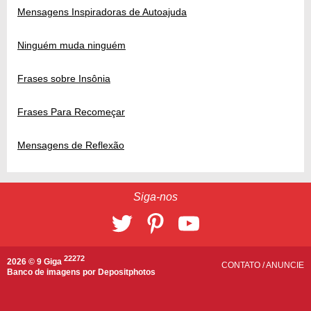
Mensagens Inspiradoras de Autoajuda
Ninguém muda ninguém
Frases sobre Insônia
Frases Para Recomeçar
Mensagens de Reflexão
Siga-nos
22272
2026 © 9 Giga
CONTATO
/
ANUNCIE
Banco de imagens por
Depositphotos