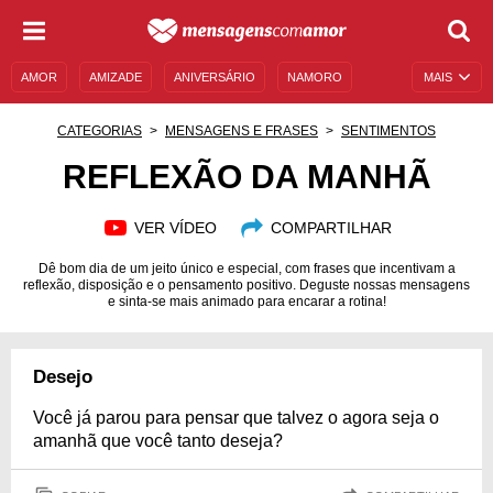
AMOR
AMIZADE
ANIVERSÁRIO
NAMORO
MAIS
SENTIMENTOS
LEGENDAS
DATAS ESPECIAIS
CATEGORIAS
MENSAGENS E FRASES
SENTIMENTOS
UNIVERSO FEMININO
AUTOAJUDA
DESCULPAS
REFLEXÃO DA MANHÃ
MENSAGENS E FRASES
MENSAGENS DE ANIVERSÁRIO
VER VÍDEO
COMPARTILHAR
ENTRETENIMENTO
FAMOSOS
BÍBLIA
Dê bom dia de um jeito único e especial, com frases que incentivam a
reflexão, disposição e o pensamento positivo. Deguste nossas mensagens
e sinta-se mais animado para encarar a rotina!
Desejo
Você já parou para pensar que talvez o agora seja o
amanhã que você tanto deseja?