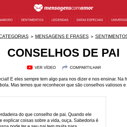
NAMORO
SENTIMENTOS
LEGENDAS
DATAS ESPECIAIS
UNIVERSO
MENSAGENS DE ANIVERSÁRIO
ENTRETENIMENTO
FAMOSOS
BÍBLIA
CATEGORIAS
MENSAGENS E FRASES
SENTIMENTO
CONSELHOS DE PAI
VER VÍDEO
COMPARTILHAR
cial! E eles sempre tem algo para nos dizer e nos ensinar. Na
 bola. Mas temos que reconhecer que são conselhos valiosos e
erdadeira do que conselho de pai. Quando ele
e explicar coisas sobre a vida, ouça. Sabedoria é
soa pode ter e seu pai tem muita para