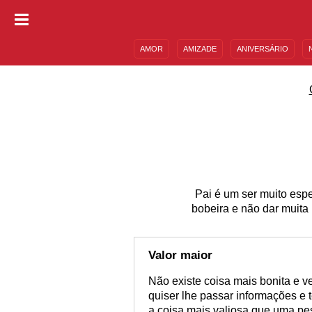
AMOR
AMIZADE
ANIVERSÁRIO
DESCULPAS
MENSAGENS E FRASES
Pai é um ser muito espe
bobeira e não dar muita
Valor maior
Não existe coisa mais bonita e v
quiser lhe passar informações e t
a coisa mais valiosa que uma pes