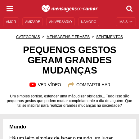
AMOR
AMIZADE
ANIVERSÁRIO
NAMORO
MAIS
SENTIMENTOS
LEGENDAS
DATAS ESPECIAIS
CATEGORIAS
MENSAGENS E FRASES
SENTIMENTOS
UNIVERSO FEMININO
AUTOAJUDA
DESCULPAS
PEQUENOS GESTOS
GERAM GRANDES
MENSAGENS E FRASES
MENSAGENS DE ANIVERSÁRIO
MUDANÇAS
ENTRETENIMENTO
FAMOSOS
BÍBLIA
VER VÍDEO
COMPARTILHAR
Um simples sorriso, estender uma mão, dizer obrigado... Tudo isso são
pequenos gestos que podem mudar completamente o dia de alguém. Que
tal se inspirar para realizar grandes mudanças na sociedade?
Mundo
Há um jeito simples de fazer o mundo um lugar