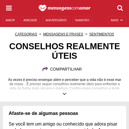
AMOR
AMIZADE
ANIVERSÁRIO
NAMORO
MAIS
SENTIMENTOS
LEGENDAS
DATAS ESPECIAIS
CATEGORIAS
MENSAGENS E FRASES
SENTIMENTOS
UNIVERSO FEMININO
AUTOAJUDA
DESCULPAS
CONSELHOS REALMENTE
ÚTEIS
MENSAGENS E FRASES
MENSAGENS DE ANIVERSÁRIO
ENTRETENIMENTO
FAMOSOS
BÍBLIA
COMPARTILHAR
Ás vezes é preciso enxergar além e perceber que a vida não é esse mar
de rosas... É preciso seguir conselhos realmente úteis para enfrentar a
vida de forma mais sincera e madura. Confira esses conselhos e tente
passar para frente.
Afaste-se de algumas pessoas
Se você tem um amigo ou conhecido que adora pisar