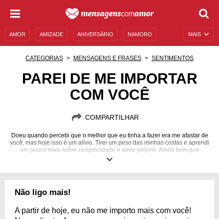
AMOR
AMIZADE
ANIVERSÁRIO
NAMORO
MAIS
SENTIMENTOS
LEGENDAS
DATAS ESPECIAIS
CATEGORIAS
MENSAGENS E FRASES
SENTIMENTOS
UNIVERSO FEMININO
AUTOAJUDA
DESCULPAS
PAREI DE ME IMPORTAR
COM VOCÊ
MENSAGENS E FRASES
MENSAGENS DE ANIVERSÁRIO
ENTRETENIMENTO
FAMOSOS
BÍBLIA
COMPARTILHAR
Doeu quando percebi que o melhor que eu tinha a fazer era me afastar de
você, mas hoje isso é um alívio. Tirei um peso das minhas costas e aprendi
um pouco mais sobre reciprocidade e amor-próprio. Ainda bem que
situações assim nos fazem evoluir.
Não ligo mais!
A partir de hoje, eu não me importo mais com você!