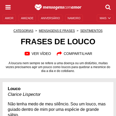
AMOR
AMIZADE
ANIVERSÁRIO
NAMORO
MAIS
SENTIMENTOS
LEGENDAS
DATAS ESPECIAIS
CATEGORIAS
MENSAGENS E FRASES
SENTIMENTOS
UNIVERSO FEMININO
AUTOAJUDA
DESCULPAS
FRASES DE LOUCO
MENSAGENS E FRASES
MENSAGENS DE ANIVERSÁRIO
VER VÍDEO
COMPARTILHAR
ENTRETENIMENTO
FAMOSOS
BÍBLIA
A loucura nem sempre se refere a uma doença ou um distúrbio, muitas
vezes precisamos agir um pouco como loucos para quebrar a mesmice do
dia a dia e do cotidiano.
Louco
Clarice Lispector
Não tenha medo de meu silêncio. Sou um louco, mas
guiado dentro de mim por uma espécie de grande
sábio.