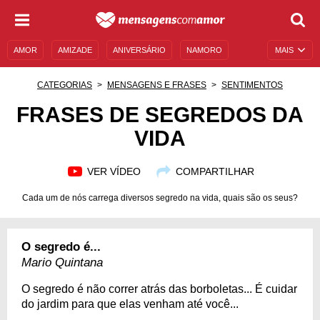
AMOR
AMIZADE
ANIVERSÁRIO
NAMORO
MAIS
SENTIMENTOS
LEGENDAS
DATAS ESPECIAIS
CATEGORIAS
MENSAGENS E FRASES
SENTIMENTOS
UNIVERSO FEMININO
AUTOAJUDA
DESCULPAS
FRASES DE SEGREDOS DA
VIDA
MENSAGENS E FRASES
MENSAGENS DE ANIVERSÁRIO
ENTRETENIMENTO
FAMOSOS
BÍBLIA
VER VÍDEO
COMPARTILHAR
Cada um de nós carrega diversos segredo na vida, quais são os seus?
O segredo é...
Mario Quintana
O segredo é não correr atrás das borboletas... É cuidar
do jardim para que elas venham até você...