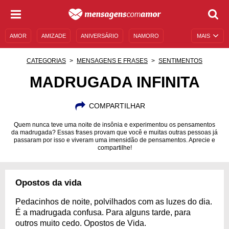
AMOR
AMIZADE
ANIVERSÁRIO
NAMORO
MAIS
SENTIMENTOS
LEGENDAS
DATAS ESPECIAIS
CATEGORIAS
MENSAGENS E FRASES
SENTIMENTOS
UNIVERSO FEMININO
AUTOAJUDA
DESCULPAS
MADRUGADA INFINITA
MENSAGENS E FRASES
MENSAGENS DE ANIVERSÁRIO
COMPARTILHAR
ENTRETENIMENTO
FAMOSOS
BÍBLIA
Quem nunca teve uma noite de insônia e experimentou os pensamentos
da madrugada? Essas frases provam que você e muitas outras pessoas já
passaram por isso e viveram uma imensidão de pensamentos. Aprecie e
compartilhe!
Opostos da vida
Pedacinhos de noite, polvilhados com as luzes do dia.
É a madrugada confusa. Para alguns tarde, para
outros muito cedo. Opostos de Vida.