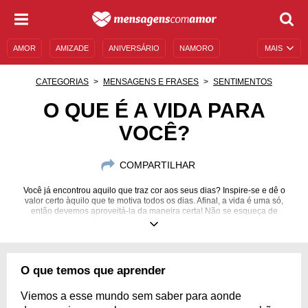
AMOR
AMIZADE
ANIVERSÁRIO
NAMORO
MAIS
SENTIMENTOS
LEGENDAS
DATAS ESPECIAIS
CATEGORIAS
MENSAGENS E FRASES
SENTIMENTOS
UNIVERSO FEMININO
AUTOAJUDA
DESCULPAS
O QUE É A VIDA PARA
VOCÊ?
MENSAGENS E FRASES
MENSAGENS DE ANIVERSÁRIO
ENTRETENIMENTO
FAMOSOS
BÍBLIA
COMPARTILHAR
Você já encontrou aquilo que traz cor aos seus dias? Inspire-se e dê o
valor certo àquilo que te motiva todos os dias. Afinal, a vida é uma só,
então devemos aproveitá-la da maneira certa! Não se esqueça de
agradecer pelos motivos que você tem para sorrir!
O que temos que aprender
Viemos a esse mundo sem saber para aonde