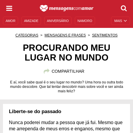
AMOR
AMIZADE
ANIVERSÁRIO
NAMORO
MAIS
SENTIMENTOS
LEGENDAS
DATAS ESPECIAIS
CATEGORIAS
MENSAGENS E FRASES
SENTIMENTOS
UNIVERSO FEMININO
AUTOAJUDA
DESCULPAS
PROCURANDO MEU
LUGAR NO MUNDO
MENSAGENS E FRASES
MENSAGENS DE ANIVERSÁRIO
ENTRETENIMENTO
FAMOSOS
BÍBLIA
COMPARTILHAR
E aí, você sabe qual é o seu lugar no mundo? Uma hora ou outra todo
mundo descobre. Que tal tentar descobrir mais sobre você e ser ainda
mais feliz?
Liberte-se do passado
Nunca poderei mudar a pessoa que já fui. Mesmo que
me arrependa de meus erros e enganos, mesmo que