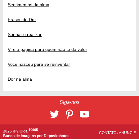
Sentimentos da alma
Frases de Dor
Sonhar e realizar
Vire a página para quem não te dá valor
Você nasceu para se reinventar
Dor na alma
Siga-nos
10965
2026 © 9 Giga
CONTATO
/
ANUNCIE
Banco de imagens por
Depositphotos