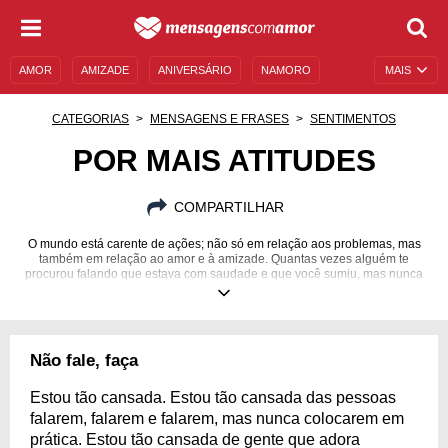
AMOR
AMIZADE
ANIVERSÁRIO
NAMORO
MAIS
SENTIMENTOS
LEGENDAS
DATAS ESPECIAIS
CATEGORIAS
MENSAGENS E FRASES
SENTIMENTOS
UNIVERSO FEMININO
AUTOAJUDA
DESCULPAS
POR MAIS ATITUDES
MENSAGENS E FRASES
MENSAGENS DE ANIVERSÁRIO
COMPARTILHAR
ENTRETENIMENTO
FAMOSOS
BÍBLIA
O mundo está carente de ações; não só em relação aos problemas, mas
também em relação ao amor e à amizade. Quantas vezes alguém te
procurou falando que estava com saudade e que você sumiu, mas nunca
fez nada para que tudo isso mudasse? Pare de falar e dê um jeito. Foque
nas atitudes!
Não fale, faça
Estou tão cansada. Estou tão cansada das pessoas
falarem, falarem e falarem, mas nunca colocarem em
prática. Estou tão cansada de gente que adora