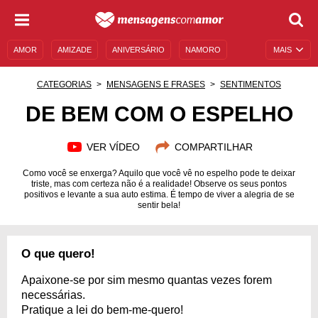
AMOR
AMIZADE
ANIVERSÁRIO
NAMORO
MAIS
SENTIMENTOS
LEGENDAS
DATAS ESPECIAIS
CATEGORIAS
MENSAGENS E FRASES
SENTIMENTOS
UNIVERSO FEMININO
AUTOAJUDA
DESCULPAS
DE BEM COM O ESPELHO
MENSAGENS E FRASES
MENSAGENS DE ANIVERSÁRIO
VER VÍDEO
COMPARTILHAR
ENTRETENIMENTO
FAMOSOS
BÍBLIA
Como você se enxerga? Aquilo que você vê no espelho pode te deixar
triste, mas com certeza não é a realidade! Observe os seus pontos
positivos e levante a sua auto estima. É tempo de viver a alegria de se
sentir bela!
O que quero!
Apaixone-se por sim mesmo quantas vezes forem
necessárias.
Pratique a lei do bem-me-quero!