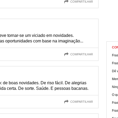
COMPARTILHAR
deve tornar-se um viciado em novidades.
as oportunidades com base na imaginação...
CO
COMPARTILHAR
Fras
Fra
Dê v
Ment
de boas novidades. De riso fácil. De alegrias
Nin
dida certa. De sorte. Saúde. E pessoas bacanas.
O qu
COMPARTILHAR
Fras
Fras