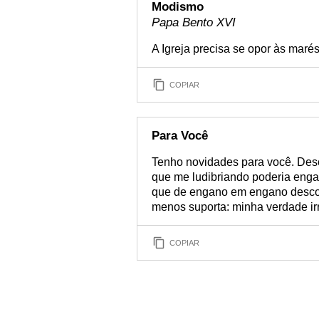
Modismo
Papa Bento XVI
A Igreja precisa se opor às maré
COPIAR
Para Você
Tenho novidades para você. Desc
que me ludibriando poderia enga
que de engano em engano descobr
menos suporta: minha verdade irr
COPIAR