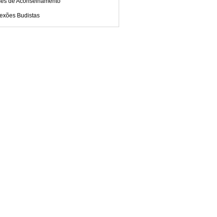
ses de Aconselhamento
lexões Budistas