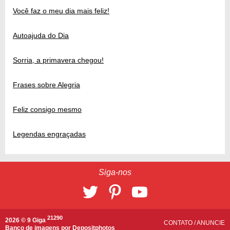
Você faz o meu dia mais feliz!
Autoajuda do Dia
Sorria, a primavera chegou!
Frases sobre Alegria
Feliz consigo mesmo
Legendas engraçadas
Siga-nos
21290
2026 © 9 Giga
CONTATO
/
ANUNCIE
Banco de imagens por
Depositphotos