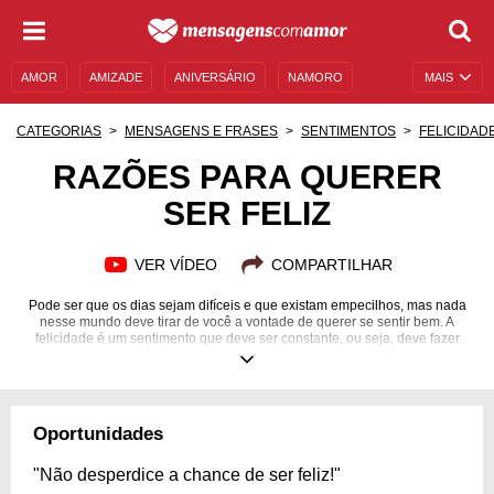
AMOR
AMIZADE
ANIVERSÁRIO
NAMORO
MAIS
SENTIMENTOS
LEGENDAS
DATAS ESPECIAIS
CATEGORIAS
MENSAGENS E FRASES
SENTIMENTOS
FELICIDAD
UNIVERSO FEMININO
AUTOAJUDA
DESCULPAS
RAZÕES PARA QUERER
SER FELIZ
MENSAGENS E FRASES
MENSAGENS DE ANIVERSÁRIO
ENTRETENIMENTO
FAMOSOS
BÍBLIA
VER VÍDEO
COMPARTILHAR
Pode ser que os dias sejam difíceis e que existam empecilhos, mas nada
nesse mundo deve tirar de você a vontade de querer se sentir bem. A
felicidade é um sentimento que deve ser constante, ou seja, deve fazer
parte de quem você é de forma natural. Encontre cada dia mais motivos
para ser feliz.
Oportunidades
"Não desperdice a chance de ser feliz!"