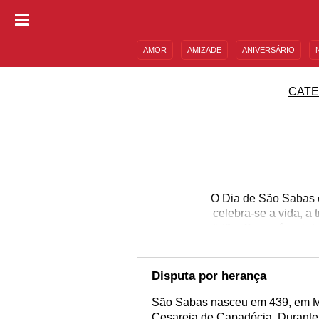
AMOR
AMIZADE
ANIVERSÁRIO
DESCULPAS
MENSAGENS E FRASES
CATE
O Dia de São Sabas 
celebra-se a vida, a
solidão. Se você se int
você é devoto dele, apr
conhecer os grandes f
saibam sobre quem fo
Disputa por herança
São Sabas nasceu em 439, em Mut
Cesareia de Capadócia. Durante 