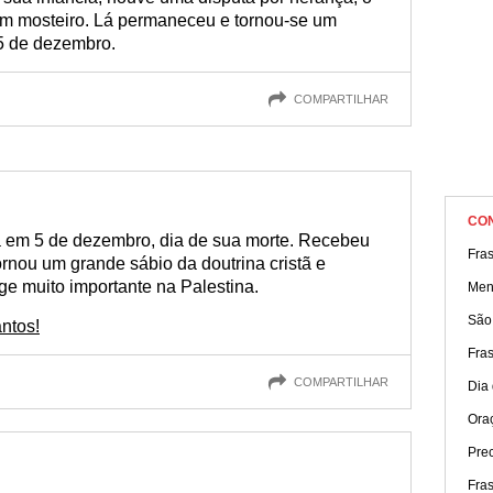
um mosteiro. Lá permaneceu e tornou-se um
5 de dezembro.
COMPARTILHAR
CO
a em 5 de dezembro, dia de sua morte. Recebeu
Fra
ornou um grande sábio da doutrina cristã e
ge muito importante na Palestina.
Men
São
ntos!
Fras
COMPARTILHAR
Dia
Ora
Prec
Fras