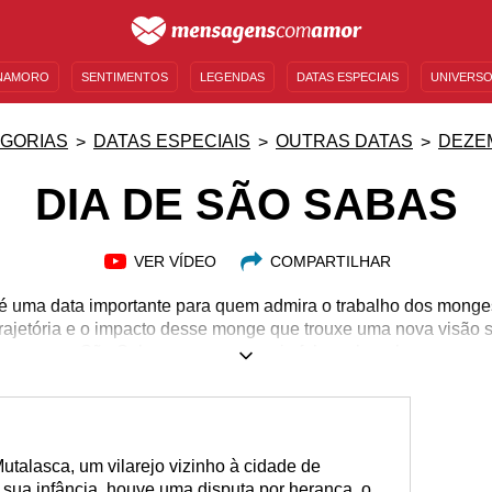
NAMORO
SENTIMENTOS
LEGENDAS
DATAS ESPECIAIS
UNIVERSO
MENSAGENS DE ANIVERSÁRIO
ENTRETENIMENTO
FAMOSOS
BÍBLIA
GORIAS
DATAS ESPECIAIS
OUTRAS DATAS
DEZE
DIA DE SÃO SABAS
VER VÍDEO
COMPARTILHAR
é uma data importante para quem admira o trabalho dos monge
 trajetória e o impacto desse monge que trouxe uma nova visão s
eressa por São Sabas, se nunca ouviu falar sobre ele e quer a
oveite o conteúdo que preparamos a seguir! Você vai entender a
eitos desse monge. Compartilhe as mensagens que preparamos
i São Sabas e possam celebrar o dia 5 de dezembro com muita
alasca, um vilarejo vizinho à cidade de
sua infância, houve uma disputa por herança, o