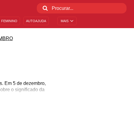
 FEMININO
AUTOAJUDA
MAIS
MBRO
s. Em 5 de dezembro,
obre o significado da
prender mais sobre ou se
 origem dessa data e vai
 para que mais pessoas
 fé e com muito amor!