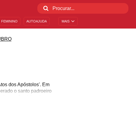
 FEMININO
AUTOAJUDA
MAIS
UBRO
'Atos dos Apóstolos'. Em
iderado o santo padroeiro
ão Lucas é celebrado
ão ao santo. Se você é
uerido, continue lendo a
m esse santo, além de