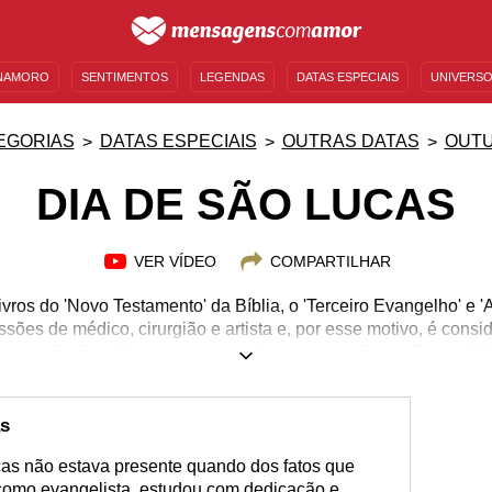
NAMORO
SENTIMENTOS
LEGENDAS
DATAS ESPECIAIS
UNIVERSO
MENSAGENS DE ANIVERSÁRIO
ENTRETENIMENTO
FAMOSOS
BÍBLIA
EGORIAS
DATAS ESPECIAIS
OUTRAS DATAS
OUT
DIA DE SÃO LUCAS
VER VÍDEO
COMPARTILHAR
ivros do 'Novo Testamento' da Bíblia, o 'Terceiro Evangelho' e 
issões de médico, cirurgião e artista e, por esse motivo, é cons
s profissões. Muito amado em diversas religiões, o Dia de S
utubro, um dia para que seus fiéis demonstrem sua fé e gratid
uer saber tudo sobre a história, origem e oração desse santo q
tre todas essas informações que irão conectá-lo ainda mais co
as
mensagens sobre ele, para compartilhar com todos!
cas não estava presente quando dos fatos que
como evangelista, estudou com dedicação e