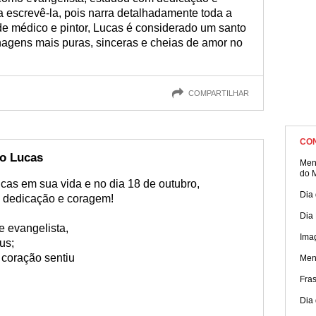
 escrevê-la, pois narra detalhadamente toda a
de médico e pintor, Lucas é considerado um santo
agens mais puras, sinceras e cheias de amor no
COMPARTILHAR
CO
ão Lucas
Men
do 
cas em sua vida e no dia 18 de outubro,
Dia 
 dedicação e coragem!
Dia
e evangelista,
Ima
us;
 coração sentiu
Men
Fras
Dia 