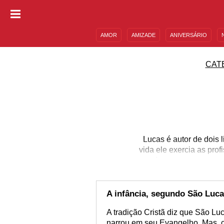
AMOR
AMIZADE
ANIVERSÁRIO
DESCULPAS
MENSAGENS E FRASES
CAT
Lucas é autor de dois l
vida ele exercia as prof
dos que seguem essa
anualmente em 18 de o
devoto de São Lucas e q
nossa página e encon
A infância, segundo São Luc
A tradição Cristã diz que São Lu
narrou em seu Evangelho. Mas, 