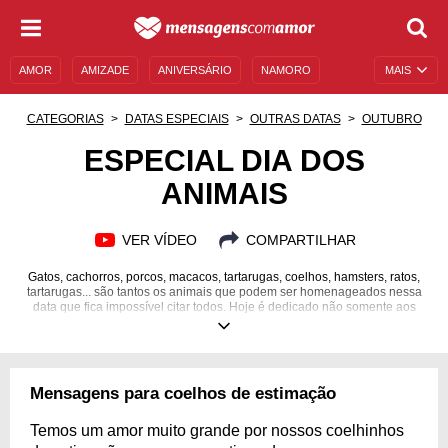
AMOR
AMIZADE
ANIVERSÁRIO
NAMORO
MAIS
SENTIMENTOS
LEGENDAS
DATAS ESPECIAIS
CATEGORIAS
DATAS ESPECIAIS
OUTRAS DATAS
OUTUBRO
UNIVERSO FEMININO
AUTOAJUDA
DESCULPAS
ESPECIAL DIA DOS
ANIMAIS
MENSAGENS E FRASES
MENSAGENS DE ANIVERSÁRIO
ENTRETENIMENTO
FAMOSOS
BÍBLIA
VER VÍDEO
COMPARTILHAR
Gatos, cachorros, porcos, macacos, tartarugas, coelhos, hamsters, ratos,
tartarugas... são tantos os animais que podem ser homenageados nessa
data que fica impossível citar todos. Hoje é dedicado não somente aos
pets, mas também aos animais de grande porte e os da natureza! Celebre
a vida de todos!
Mensagens para coelhos de estimação
Temos um amor muito grande por nossos coelhinhos