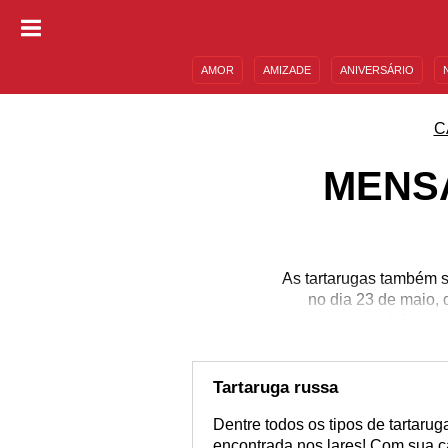
AMOR
AMIZADE
ANIVERSÁRIO
DESCULPAS
MENSAGENS E FRASES
C
MENS
As tartarugas também s
no dia 23 de maio,
tartaruguinha co
Tartaruga russa
Dentre todos os tipos de tartaru
encontrada nos lares! Com sua c