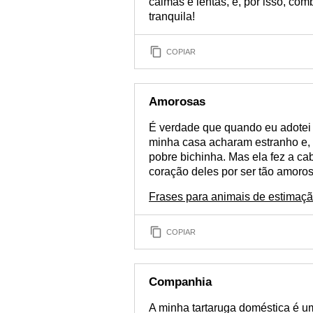
calmas e lentas, e, por isso, c
tranquila!
COPIAR
Amorosas
É verdade que quando eu adotei 
minha casa acharam estranho e,
pobre bichinha. Mas ela fez a ca
coração deles por ser tão amoros
Frases para animais de estimaç
COPIAR
Companhia
A minha tartaruga doméstica é 