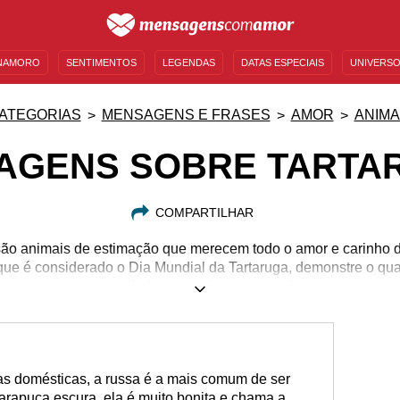
NAMORO
SENTIMENTOS
LEGENDAS
DATAS ESPECIAIS
UNIVERSO
MENSAGENS DE ANIVERSÁRIO
ENTRETENIMENTO
FAMOSOS
BÍBLIA
ATEGORIAS
MENSAGENS E FRASES
AMOR
ANIMA
AGENS SOBRE TARTA
COMPARTILHAR
ão animais de estimação que merecem todo o amor e carinho d
 que é considerado o Dia Mundial da Tartaruga, demonstre o qu
m essas mensagens lindas que criamos especialmente para esse
gas domésticas, a russa é a mais comum de ser
arapuça escura, ela é muito bonita e chama a