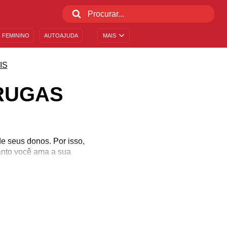
 FEMININO
AUTOAJUDA
MAIS
IS
RUGAS
e seus donos. Por isso,
anto você ama a sua
 animal incrível.